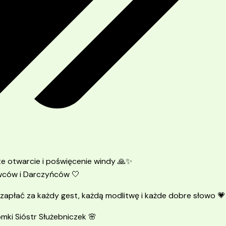
e otwarcie i poświęcenie windy 🙏✨
wców i Darczyńców 🤍
zapłać za każdy gest, każdą modlitwę i każde dobre słowo 💗
mki Sióstr Służebniczek 🌸