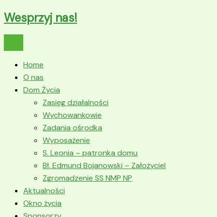
Wesprzyj nas!
Home
O nas
Dom Życia
Zasięg działalności
Wychowankowie
Zadania ośrodka
Wyposażenie
S. Leonia – patronka domu
Bł. Edmund Bojanowski – Założyciel
Zgromadzenie SS NMP NP
Aktualności
Okno życia
Sponsorzy